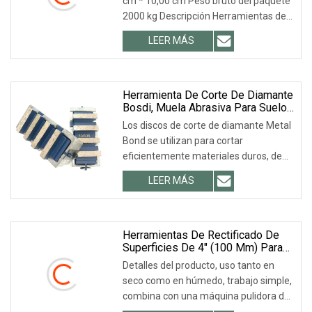
cm * 10,00 cm Peso bruto del paquete
2000 kg Descripción Herramientas de
pulido de d
LEER MÁS
Herramienta De Corte De Diamante
Bosdi, Muela Abrasiva Para Suelo
De Hormigón, Herramientas
Los discos de corte de diamante Metal
Abrasivas, Unión De Metal,
Bond se utilizan para cortar
Molienda De Diamante
eficientemente materiales duros, de
viruta corta y re
LEER MÁS
Herramientas De Rectificado De
Superficies De 4" (100 Mm) Para
Hormigón
Detalles del producto, uso tanto en
seco como en húmedo, trabajo simple,
combina con una máquina pulidora de
alta resist