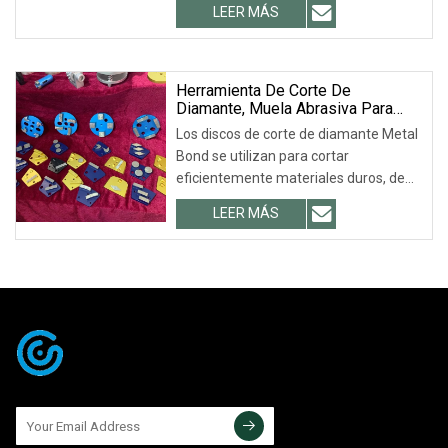
LEER MÁS
Herramienta De Corte De
Diamante, Muela Abrasiva Para
Suelo De Hormigón, Herramientas
Los discos de corte de diamante Metal
Abrasivas, Unión De Metal, Pulido
Bond se utilizan para cortar
De Diamante
eficientemente materiales duros, de
viruta corta y re
LEER MÁS