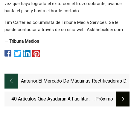
vez que haya logrado el éxito con el trozo sobrante, avance
hasta el piso y hasta el borde cortado.
Tim Carter es columnista de Tribune Media Services. Se le
puede contactar a través de su sitio web, Askthebuilder.com.
— Tribuna Medios
Anterior:
El Mercado De Máquinas Rectificadoras De
Pisos Toma Vuelo Desatando Un Potencial
Vertiginoso Del Tamaño Del Mercado
40 Artículos Que Ayudarán A Facilitar La
:próximo
Limpieza Profunda De Su Hogar