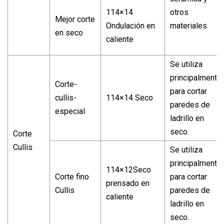
114×14
otros
Mejor corte
Ondulación en
materiales.
en seco
caliente
Se utiliza
principalmente
Corte-
para cortar
cullis-
114×14 Seco
paredes de
especial
ladrillo en
seco.
Corte
Cullis
Se utiliza
principalmente
114×12Seco
Corte fino
para cortar
prensado en
Cullis
paredes de
caliente
ladrillo en
seco.