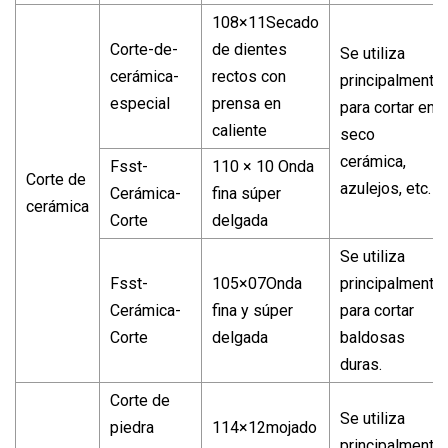
108×11Secado
Corte-de-
de dientes
Se utiliza
cerámica-
rectos con
principalmente
especial
prensa en
para cortar en
caliente
seco
cerámica,
Fsst-
110 × 10 Onda
Corte de
azulejos, etc.
Cerámica-
fina súper
cerámica
Corte
delgada
Se utiliza
Fsst-
105×07Onda
principalmente
Cerámica-
fina y súper
para cortar
Corte
delgada
baldosas
duras.
Corte de
Se utiliza
piedra
114×12mojado
principalmente