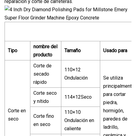
reparación y corte de carreteras.
nombre del
Tipo
Tamaño
Usado para
producto
Corte de
110×12
secado
Ondulación
Se utiliza
rápido
principalmente
Corte seco
para cortar
114×12Seco
y nítido
piedra,
Corte en
hormigón,
110×10
Corte fino
seco
paredes de
Ondulación en
en seco
ladrillo,
caliente
cerámica y