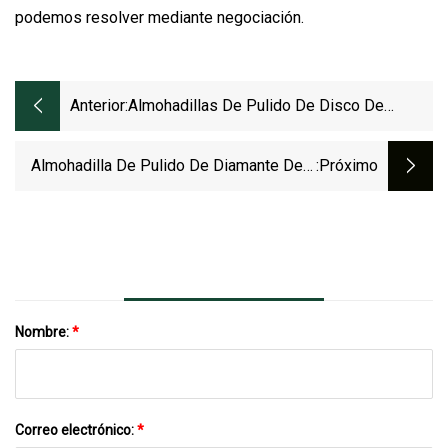
podemos resolver mediante negociación.
Anterior:
Almohadillas De Pulido De Disco De
Diamante De Grano 1500, 4 Pulgadas,
100mm, Para Pulido En Seco, Cerámica,
Almohadilla De Pulido De Diamante De 4
:próximo
Mármol, Hormigón, Granito
Pasos En Seco Y Húmedo De 4 Pulgadas
Para Granito
Nombre:
*
Correo electrónico:
*